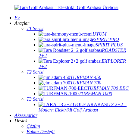
Ev
Araçlar
T1 Serisi
UYUM
SPIRIT PRO
SPIRIT PLUS
ROADSTER
2+2
EXPLORER
2+2
T2 Serisi
TURFMAN 450
TURFMAN 700
TURFMAN 700 EEC
TURFMAN 1000
T3 Serisi
T3 2+2 –
Modern Elektrikli Golf Arabası
Aksesuarlar
Destek
Çözüm
Bakım Desteği